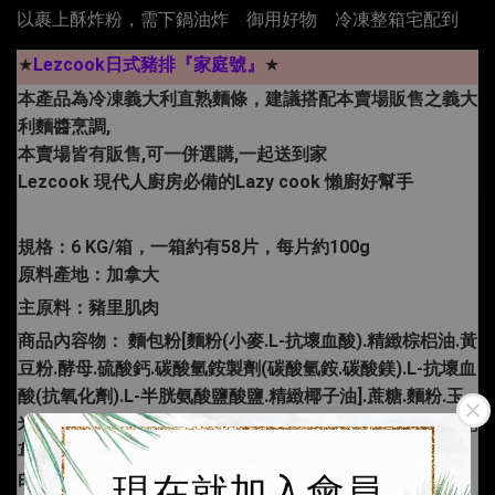
以裹上酥炸粉，需下鍋油炸
，
御用好物
，
冷凍整箱宅配到
★
Lezcook日式豬排『家庭號』
★
本產品為冷凍義大利直熟麵條，建議搭配本賣場販售之義大
利麵醬烹調,
本賣場皆有販售,可一併選購,一起送到家
Lezcook 現代人廚房必備的Lazy cook 懶廚好幫手
規格：6 KG/箱，一箱約有58片，每片約100g
原料產地：加拿大
主原料：豬里肌肉
商品內容物： 麵包粉[麵粉(小麥.L-抗壞血酸
).精緻棕梠油.黃
豆粉.酵母.硫酸鈣.碳酸氫銨製劑(碳酸氫銨.碳酸鎂).
L-抗壞血
酸(抗氧化劑).L-半胱氨酸鹽酸鹽.精緻椰子油].蔗糖.麵粉.玉
米澱粉.食鹽.乾卵白蛋白(高膠)
.分離大豆蛋白.酵母抽出物.乾
草甜粉(乳糖.檸檬酸鈉(調味劑).乾草粉.乾草酸鈉(甜味劑)).
白胡椒粉.關華豆膠.梔子花黃(天然食用色素)
現在就加入會員