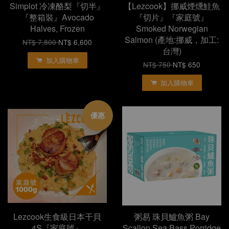
Simplot 冷凍酪梨『切半』
【Lezcook】挪威煙燻鮭魚
『整箱裝』Avocado
『切片』『家庭號』
Halves, Frozen
Smoked Norwegian
Salmon (產地:挪威，加工:
NT$ 7,800
NT$ 6,600
台灣)
加入購物車
NT$ 750
NT$ 650
加入購物車
優惠
Lezcook生食級日本干貝
粥易 珠貝鱸魚粥 Bay
4S『家庭號』
Scallop Sea Bass Porridge