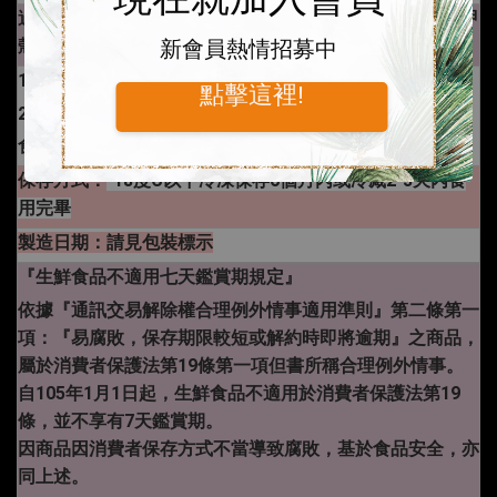
過敏原：
本產品生產製程廠房，其設備或生產管線有處理甲
殼類及其製品，不適合其過敏體質者食用
新會員熱情招募中
1.油溫約170 度，炸4-5分鐘
點擊這裡!
2.盛入盤中，搭配煎蛋或火腿就是一人份餐點
食用時可佐蜂蜜芥茉沾醬或番茄醬即可。
保存方式：
-18度C以下冷凍保存6個月內或冷藏2-3天內食
用完畢
製造日期：請見包裝標示
『生鮮食品不適用七天鑑賞期規定』
依據『通訊交易解除權合理例外情事適用準則』第二條第一
項：『易腐敗，保存期限較短或解約時即將逾期』之商品，
屬於消費者保護法第19條第一項但書所稱合理例外情事。
自105年1月1日起，生鮮食品不適用於消費者保護法第19
條，並不享有7天鑑賞期。
因商品因消費者保存方式不當導致腐敗，基於食品安全，亦
同上述。