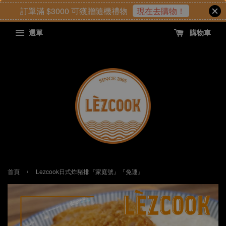
訂單滿 $3000 可獲贈隨機禮物
現在去購物！
選單
購物車
›
首頁
Lezcook日式炸豬排『家庭號』『免運』