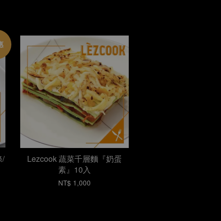
惠
/
Lezcook 蔬菜千層麵『奶蛋
素』10入
NT$ 1,000