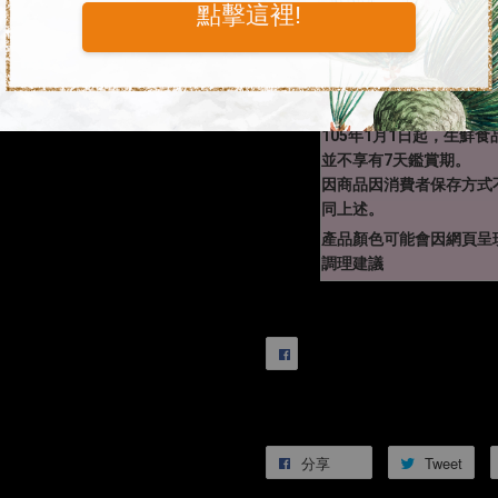
完畢
點擊這裡!
『生鮮食品不適用七天鑑
依據『通訊交易解除權合
項：『易腐敗，保存期限
屬於消費者保護法第19
105年1月1日起，生鮮
並不享有7天鑑賞期。
因商品因消費者保存方式
同上述。
產品顏色可能會因網頁呈
調理建議
分享
Tweet