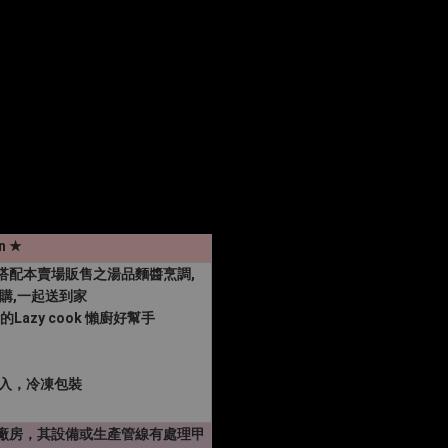
 ★
搭配本賣場販售之湯品麵醬烹調,
購,一起送到家
的Lazy cook 懶廚好幫手
，6入，冷凍包裝
廠房，其設備或生產管線有處理甲