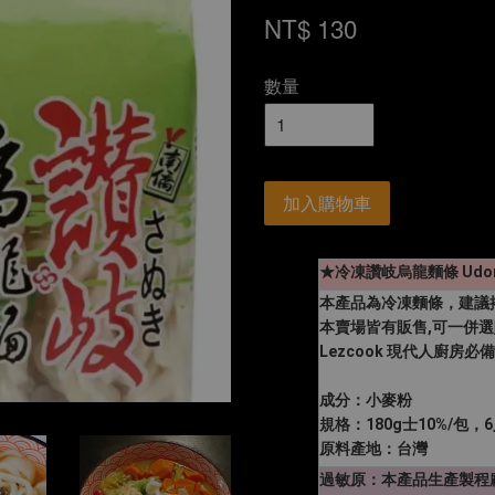
NT$ 130
數量
加入購物車
★冷凍讚岐烏龍麵條 Udon
本產品為冷凍麵條，建議
本賣場皆有販售,可一併選
Lezcook 現代人廚房必備
成分：小麥粉
規格：180g士10%/包
原料產地：台灣
過敏原：本產品生產製程