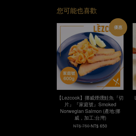
您可能也喜歡
優惠
【Lezcook】挪威煙燻鮭魚『切
片』『家庭號』Smoked
Norwegian Salmon (產地:挪
威，加工:台灣)
NT$ 750
NT$ 650