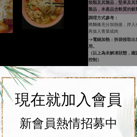
殼類及其製品，堅果及其
製品，本產品含麩質的穀
調理方式參考：
將麵條充分加熱後，拌入
再放入青菜或肉
->電鍋加熱：拆袋後取
用。
（以上為未解凍狀態，建
控制）
->直火加熱：建議產品
開倒入鍋具中，加熱至沸
＊＊請發揮您的創意擺盤
現在就加入會員
＊＊(以上產品建議加熱
時間控制)＊＊
新會員熱情招募中
製造日期：請見包裝標示
保存方式：
-18度C以下