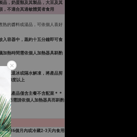
製品，奶蛋類及其製品，大豆及其
類，不適合其過敏體質者食用
煮熟的醬料或湯品，可依個人喜好
出放入容器中，蒸約十五分鐘即可食
議加熱時間需依個人加熱器具斟酌
使用前先退冰或隔水解凍，將產品剪
騰或80度以上
，以上產品僅含主餐不含配菜＊＊
時間皆另需請依個人加熱器具而斟酌
冷凍保存6個月內或冷藏2-3天內食用